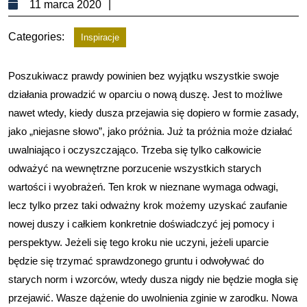
11
11 marca 2020
marca
Categories:
2020
Inspiracje
Poszukiwacz prawdy powinien bez wyjątku wszystkie swoje
działania prowadzić w oparciu o nową duszę. Jest to możliwe
nawet wtedy, kiedy dusza przejawia się dopiero w formie zasady,
jako „niejasne słowo”, jako próżnia. Już ta próżnia może działać
uwalniająco i oczyszczająco. Trzeba się tylko całkowicie
odważyć na wewnętrzne porzucenie wszystkich starych
wartości i wyobrażeń. Ten krok w nieznane wymaga odwagi,
lecz tylko przez taki odważny krok możemy uzyskać zaufanie
nowej dusz
y i całkiem konkretnie doświadczyć jej pomocy i
perspektyw. Jeżeli się tego kroku nie uczyni, jeżeli uparcie
będzie się trzymać sprawdzonego gruntu i odwoływać do
starych norm i wzorców, wtedy dusza nigdy nie będzie mogła się
przejawić. Wasze dążenie do uwolnienia zginie w zarodku. Nowa