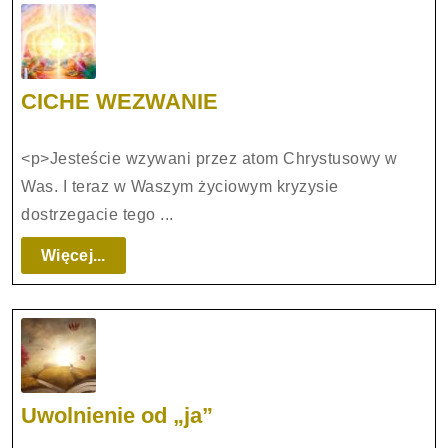
CICHE
CICHE WEZWANIE
WEZWANIE
<p>Jesteście wzywani przez atom Chrystusowy w
Was. I teraz w Waszym życiowym kryzysie
dostrzegacie tego ...
Więcej...
Więcej...
Uwolnienie
Uwolnienie od „ja”
od