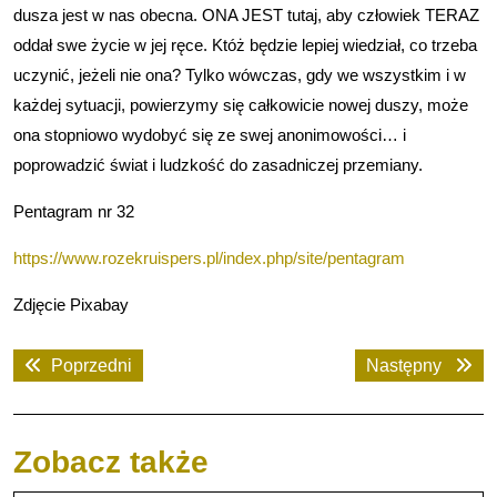
dusza jest w nas obecna. ONA JEST tutaj, aby człowiek TERAZ
oddał swe życie w jej ręce. Któż będzie lepiej wiedział, co trzeba
uczynić, jeżeli nie ona? Tylko wówczas, gdy we wszystkim i w
każdej sytuacji, powierzymy się całkowicie nowej duszy, może
ona stopniowo wydobyć się ze swej anonimowości… i
poprowadzić świat i ludzkość do zasadniczej przemiany.
Pentagram nr 32
https://www.rozekruispers.pl/index.php/site/pentagram
Zdjęcie Pixabay
Nawigacja
Previous
Next
Poprzedni
Następny
wpisu
post:
post:
Zobacz także