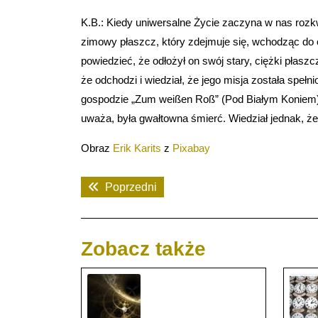
K.B.: Kiedy uniwersalne Życie zaczyna w nas rozkw
zimowy płaszcz, który zdejmuje się, wchodząc do
powiedzieć, że odłożył on swój stary, ciężki płasz
że odchodzi i wiedział, że jego misja została spełn
gospodzie „Zum weißen Roß” (Pod Białym Koniem) w
uważa, była gwałtowna śmierć. Wiedział jednak, że 
Obraz
Erik Karits
z
Pixabay
Nawigacja
Previous
Poprzedni
wpisu
post:
Zobacz także