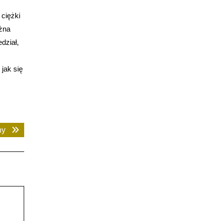
 ciężki
żna
dział,
jak się
Next
ny
post: