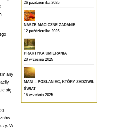
26 października 2025
z
m
NASZE MAGICZNE ZADANIE
12 października 2025
nego
PRAKTYKA UMIERANIA
28 września 2025
 zmiany
aciły
MANI – POSŁANIEC, KTÓRY ZADZIWIŁ
ŚWIAT
je się
15 września 2025
eg
e znów
eczy. W