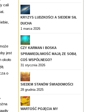
y cali
at.
KRYZYS LUDZKOŚCI A SIEDEM SIŁ
iebie,
DUCHA
1 marca 2026
ć może
CZY KARMAN I BOSKA
oby jest
SPRAWIEDLIWOŚĆ MAJĄ ZE SOBĄ
h około
COŚ WSPÓLNEGO?
31 stycznia 2026
eją
cza o
SIEDEM STANÓW ŚWIADOMOŚCI
28 grudnia 2025
,
można
WARTOŚĆ POJĘCIA MY
awiły