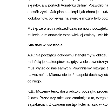
się ryby, a w portach Adriatyku delfiny. Pozwoliło
sposób życia. Jak planeta cierpi i jak chora jest lu
lockdownów, ponieważ na świecie można było poczu
Myślę, że wtedy nadszedł czas na nowy początek, k
stulecia, a mianowicie czas wielkiej zmiany i wielki
Siła tkwi w prostocie
A.P.: Na początku lockdownu stanęliśmy w oblicz
radością je zaakceptowało, gdyż wiele zewnętrznyc
musi wyjść od nas samych. Powinniśmy rozwijać to
na ważności. Mianowicie to, że aspekt duchowy sta
do niego.
K.B.: Możemy teraz doświadczyć początku procesu
falowo. Przez trzy miesiące zamknięcia to, czego
są zabiegani. Z czasem nastąpi kolejna faza, w któ