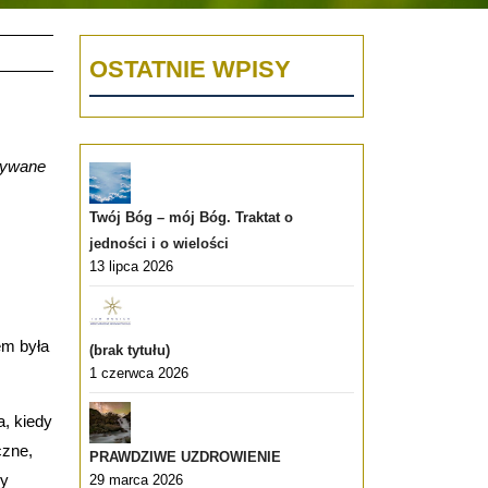
OSTATNIE WPISY
żywane
Twój Bóg – mój Bóg. Traktat o
jedności i o wielości
13 lipca 2026
em była
(brak tytułu)
1 czerwca 2026
a, kiedy
czne,
PRAWDZIWE UZDROWIENIE
my
29 marca 2026