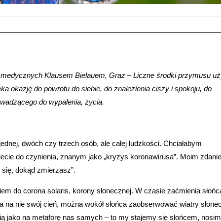
medycznych Klausem Bielauem, Graz – Liczne środki przymusu u
ka okazję do powrotu do siebie, do znalezienia ciszy i spokoju, do
owadzącego do wypalenia, życia.
jednej, dwóch czy trzech osób, ale całej ludzkości. Chciałabym
ecie do czynienia, znanym jako „kryzys koronawirusa”. Moim zdani
 się, dokąd zmierzasz”.
em do corona solaris, korony słonecznej. W czasie zaćmienia słońc
uca na nie swój cień, można wokół słońca zaobserwować wiatry słone
ią jako na metaforę nas samych – to my stajemy się słońcem, nosi