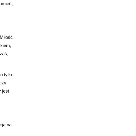
umieć,
 Miłość
ykiem,
 zaś,
o tylko
leży
 jest
cja na