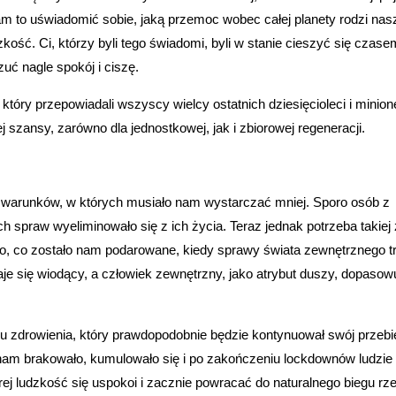
 nam to uświadomić sobie, jaką przemoc wobec całej planety rodzi nas
dzkość. Ci, którzy byli tego świadomi, byli w stanie cieszyć się czase
ć nagle spokój i ciszę.
tóry przepowiadali wszyscy wielcy ostatnich dziesięcioleci i minio
ej szansy, zarówno dla jednostkowej, jak i zbiorowej regeneracji.
u warunków, w których musiało nam wystarczać mniej. Sporo osób z
h spraw wyeliminowało się z ich życia. Teraz jednak potrzeba takiej
, co zostało nam podarowane, kiedy sprawy świata zewnętrznego tr
je się wiodący, a człowiek zewnętrzny, jako atrybut duszy, dopasowu
 zdrowienia, który prawdopodobnie będzie kontynuował swój przebi
 nam brakowało, kumulowało się i po zakończeniu lockdownów ludzi
rej ludzkość się uspokoi i zacznie powracać do naturalnego biegu rz