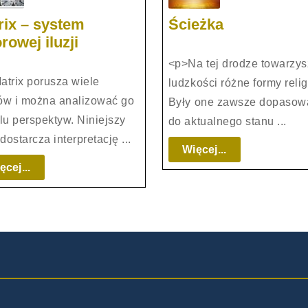
ENIE
Ścieżka
rix – system
Ścieżka
Matrix
rowej iluzji
–
<p>Na tej drodze towarzys
system
atrix porusza wiele
ludzkości różne formy religi
zbiorowej
ów i można analizować go
Były one zawsze dopasow
iluzji
lu perspektyw. Niniejszy
do aktualnego stanu ...
 dostarcza interpretację ...
Więcej...
Więcej...
Więcej...
ęcej...