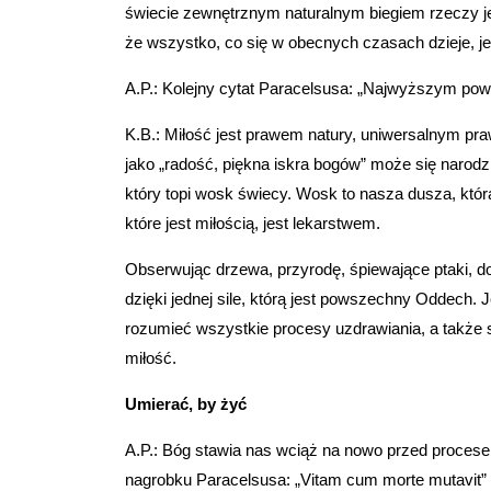
świecie zewnętrznym naturalnym biegiem rzeczy j
że wszystko, co się w obecnych czasach dzieje, je
A.P.: Kolejny cytat Paracelsusa: „Najwyższym po
K.B.: Miłość jest prawem natury, uniwersalnym pra
jako „radość, piękna iskra bogów” może się narodz
który topi wosk świecy. Wosk to nasza dusza, która,
które jest miłością, jest lekarstwem.
Obserwując drzewa, przyrodę, śpiewające ptaki, d
dzięki jednej sile, którą jest powszechny Oddech. 
rozumieć wszystkie procesy uzdrawiania, a takż
miłość.
Umierać, by żyć
A.P.: Bóg stawia nas wciąż na nowo przed proces
nagrobku Paracelsusa: „Vitam cum morte mutavit” 