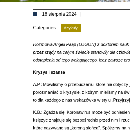
18
18 sierpnia 2024
sierpnia
Categories:
2024
Artykuły
Rozmowa Angeli Paap (LOGON) z doktorem nauk 
przez rządy na całym świecie stanowiły dla człowie
odstąpienia od tego wciągającego, lecz zawsze pr
Kryzys i szansa
A.P.: Mówiliśmy o przebudzeniu, które nie dotyczy 
porozmawiać o kryzysie, z którym mieliśmy na świ
to dla każdego z nas wskazówka w stylu „Przyjrzyj
K.B.: Zgadza się. Koronawirus może być odniesieni
księżyc znajduje się bezpośrednio przed nim i rz
które nazywane są „koroną słońca”. Spójrzmy na n