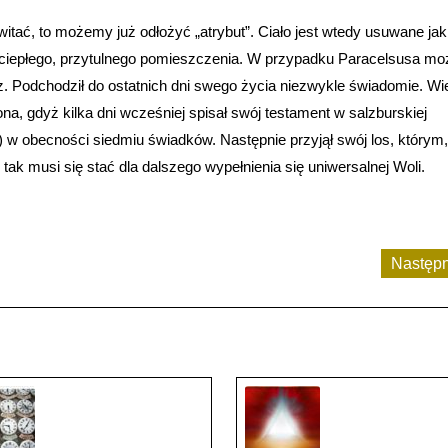
itać, to możemy już odłożyć „atrybut”. Ciało jest wtedy usuwane jak
 ciepłego, przytulnego pomieszczenia. W przypadku Paracelsusa mo
cz. Podchodził do ostatnich dni swego życia niezwykle świadomie. Wie
iona, gdyż kilka dni wcześniej spisał swój testament w salzburskiej
 obecności siedmiu świadków. Następnie przyjął swój los, którym, 
tak musi się stać dla dalszego wypełnienia się uniwersalnej Woli.
Następ