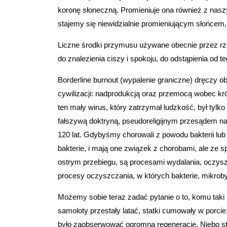
koronę słoneczną. Promieniuje ona również z naszy
stajemy się niewidzialnie promieniującym słońcem,
Liczne środki przymusu używane obecnie przez rzą
do znalezienia ciszy i spokoju, do odstąpienia od
Borderline burnout (wypalenie graniczne) dręczy 
cywilizacji: nadprodukcją oraz przemocą wobec król
ten mały wirus, który zatrzymał ludzkość, był tyl
fałszywą doktryną, pseudoreligijnym przesądem n
120 lat. Gdybyśmy chorowali z powodu bakterii lub wi
bakterie, i mają one związek z chorobami, ale ze 
ostrym przebiegu, są procesami wydalania, oczyszcz
procesy oczyszczania, w których bakterie, mikrob
Możemy sobie teraz zadać pytanie o to, komu taki
samoloty przestały latać, statki cumowały w porci
było zaobserwować ogromną regenerację. Niebo sta