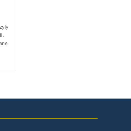
zyły
i.
ane