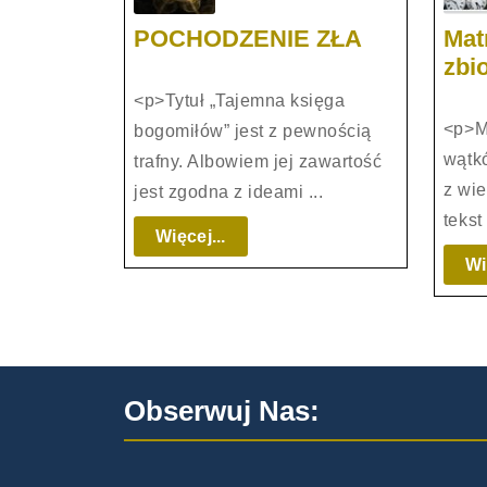
POCHODZ
POCHODZENIE ZŁA
Mat
ZŁA
zbio
<p>Tytuł „Tajemna księga
<p>M
bogomiłów” jest z pewnością
wątk
trafny. Albowiem jej zawartość
z wie
jest zgodna z ideami ...
tekst
Więcej...
Więcej...
Wi
Obserwuj Nas: