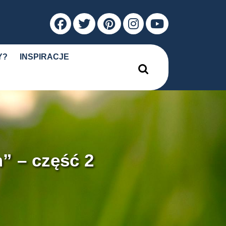
Facebook
Twitter
Pinterest
Instagram
Youtube
Y?
INSPIRACJE
Search
for:
” – część 2