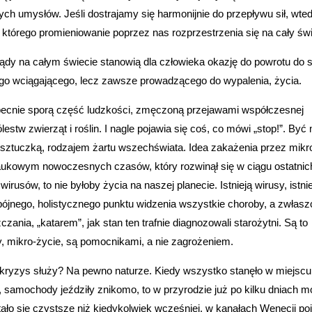
ch umysłów. Jeśli dostrajamy się harmonijnie do przepływu sił, wted
 którego promieniowanie poprzez nas rozprzestrzenia się na cały świ
dy na całym świecie stanowią dla człowieka okazję do powrotu do s
 tego wciągającego, lecz zawsze prowadzącego do wypalenia, życia.
obecnie sporą część ludzkości, zmęczoną przejawami współczesnej
estw zwierząt i roślin. I nagle pojawia się coś, co mówi „stop!”. By
ko sztuczką, rodzajem żartu wszechświata. Idea zakażenia przez mikr
aukowym nowoczesnych czasów, który rozwinął się w ciągu ostatnic
rusów, to nie byłoby życia na naszej planecie. Istnieją wirusy, istni
spójnego, holistycznego punktu widzenia wszystkie choroby, a zwłasz
ania, „katarem”, jak stan ten trafnie diagnozowali starożytni. Są to
y, mikro-życie, są pomocnikami, a nie zagrożeniem.
 kryzys służy? Na pewno naturze. Kiedy wszystko stanęło w miejscu
e, samochody jeździły znikomo, to w przyrodzie już po kilku dniach 
ło się czystsze niż kiedykolwiek wcześniej, w kanałach Wenecji poj