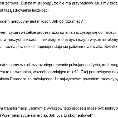
est zdrowie. Dusza musi pojąć, że nie ma przypadków. Musimy zroz
st fazą zdrowienia ludzkości.
wodem medycyny jest miłość”. Jak go rozumieć?
wem życia i wszelkie procesy uzdrawiania zaczynają się od miłości.
ić w naszych sercach. I nie pragnie ona być niczym więcej niż płom
 można powiedzieć, topnieje i staje się paliwem dla światła. Światło
ostrzegamy w nich wyraz nieprzerwanie pulsującego życia, możliweg
Jest to uniwersalna, wszechogarniająca miłość. Z tej perspektywy na
e słowa Paracelsusa mówiącego, że najwyższym powodem medycyny
em transformacji. Jednym z wyrazów tego procesu może być inskryp
(Przemienił życie śmiercią). Jak byś to skomentował?