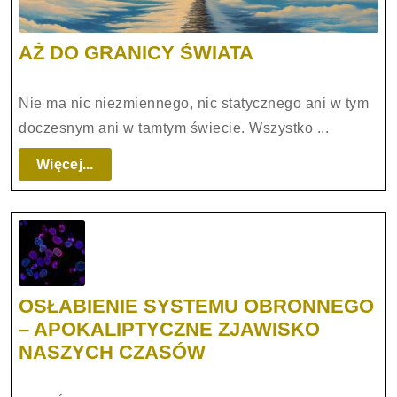
AŻ
AŻ DO GRANICY ŚWIATA
DO
GRANICY
Nie ma nic niezmiennego, nic statycznego ani w tym
ŚWIATA
doczesnym ani w tamtym świecie. Wszystko ...
Więcej...
Więcej...
OSŁABIENIE SYSTEMU OBRONNEGO
– APOKALIPTYCZNE ZJAWISKO
OSŁABIENIE
NASZYCH CZASÓW
SYSTEMU