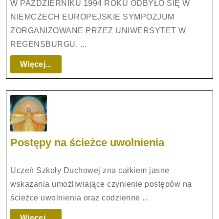
OBRONNEGO
W PAŹDZIERNIKU 1994 ROKU ODBYŁO SIĘ W
–
NIEMCZECH EUROPEJSKIE SYMPOZJUM
APOKALIPTYCZNE
ZORGANIZOWANE PRZEZ UNIWERSYTET W
ZJAWISKO
REGENSBURGU. ...
NASZYCH
CZASÓW
Więcej...
Więcej...
Postępy
Postępy na ścieżce uwolnienia
na
ścieżce
Uczeń Szkoły Duchowej zna całkiem jasne
uwolnienia
wskazania umożliwiające czynienie postępów na
ścieżce uwolnienia oraz codzienne ...
Więcej...
Więcej...