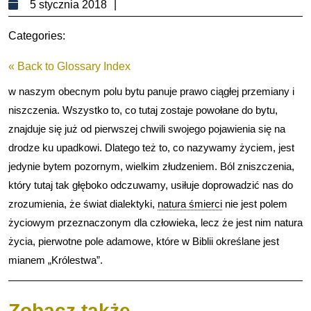
5
5 stycznia 2018
stycznia
Categories:
2018
« Back to Glossary Index
w naszym obecnym polu bytu panuje prawo ciągłej przemiany i
niszczenia. Wszystko to, co tutaj zostaje powołane do bytu,
znajduje się już od pierwszej chwili swojego pojawienia się na
drodze ku upadkowi. Dlatego też to, co nazywamy życiem, jest
jedynie bytem pozornym, wielkim złudzeniem. Ból zniszczenia,
który tutaj tak głęboko odczuwamy, usiłuje doprowadzić nas do
zrozumienia, że świat dialektyki,
natura śmierci
nie jest polem
życiowym przeznaczonym dla człowieka, lecz że jest nim natura
życia, pierwotne pole adamowe, które w Biblii określane jest
mianem „Królestwa”.
Zobacz także