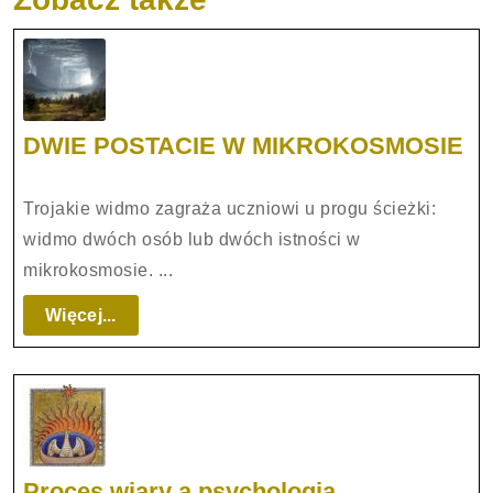
D
DWIE POSTACIE W MIKROKOSMOSIE
PO
W
Trojakie widmo zagraża uczniowi u progu ścieżki:
M
widmo dwóch osób lub dwóch istności w
mikrokosmosie. ...
Więcej...
Więcej...
Proces
Proces wiary a psychologia