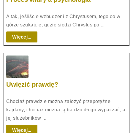
wiary
a
A tak, jeśliście wzbudzeni z Chrystusem, tego co w
psychologia
górze szukajcie, gdzie siedzi Chrystus po ...
Więcej...
Więcej...
Uwięzić
Uwięzić prawdę?
prawdę?
Chociaż prawdzie można założyć przepotężne
kajdany, chociaż można ją bardzo długo wypaczać, a
jej służebników ...
Więcej...
Więcej...