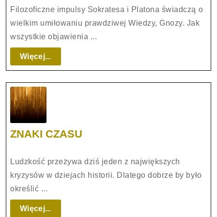
Platon
Filozoficzne impulsy Sokratesa i Platona świadczą o
dający
wielkim umiłowaniu prawdziwej Wiedzy, Gnozy. Jak
świadectwo
wszystkie objawienia ...
Powszechnej
Prawdzie
Więcej...
Więcej...
ZNAKI
ZNAKI CZASU
CZASU
Ludzkość przeżywa dziś jeden z naj­większych
kryzysów w dziejach his­torii. Dlatego dobrze by było
określić ...
Więcej...
Więcej...