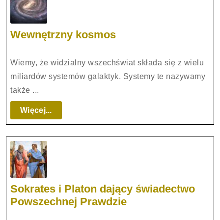
Wewnętrzny
Wewnętrzny kosmos
kosmos
Wiemy, że widzialny wszechświat składa się z wielu
miliardów systemów galaktyk. Systemy te nazywamy
także ...
Więcej...
Więcej...
Sokrates i Platon dający świadectwo
Sokrates
Powszechnej Prawdzie
i