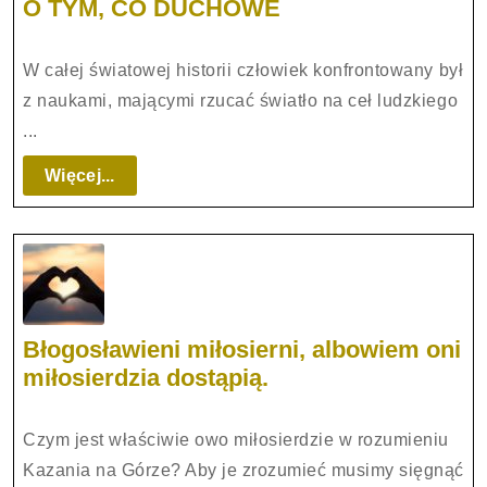
O
O TYM, CO DUCHOWE
TYM
CO
W całej światowej historii człowiek kon­frontowany był
POCHODZI
z naukami, mającymi rzucać światło na ceł ludzkiego
Z
...
TEJ
NATURY,
Więcej...
Więcej...
I
O
TYM,
CO
DUCHOWE
Błogosławieni miłosierni, albowiem oni
Błogosławieni
miłosierdzia dostąpią.
miłosierni,
albowiem
Czym jest właściwie owo miłosierdzie w rozumieniu
oni
Kazania na Górze? Aby je zrozumieć musimy sięgnąć