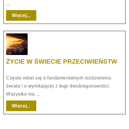
miłosierdzia
...
dostąpią.
Więcej...
Więcej...
ŻYC
ŻYCIE W ŚWIECIE PRZECIWIEŃSTW
W
ŚWI
Często mówi się o fundamentalnym rozdzieleniu
PR
świata i o wynikającej z tego dwubiegunowości.
Wszystko ma ...
Więcej...
Więcej...