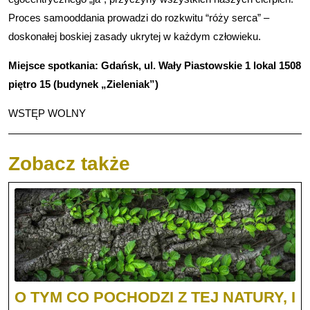
Proces samooddania prowadzi do rozkwitu “róży serca” –
doskonałej boskiej zasady ukrytej w każdym człowieku.
Miejsce spotkania: Gdańsk, ul. Wały Piastowskie 1 lokal 1508
piętro 15 (budynek „Zieleniak”)
WSTĘP WOLNY
Zobacz także
O TYM CO POCHODZI Z TEJ NATURY, I