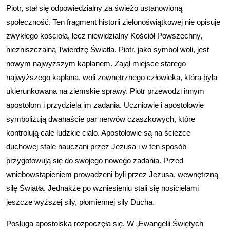
Piotr, stał się odpowiedzialny za świeżo ustanowioną
społeczność. Ten fragment historii zielonoświątkowej nie opisuje
zwykłego kościoła, lecz niewidzialny Kościół Powszechny,
niezniszczalną Twierdzę Światła. Piotr, jako symbol woli, jest
nowym najwyższym kapłanem. Zajął miejsce starego
najwyższego kapłana, woli zewnętrznego człowieka, która była
ukierunkowana na ziemskie sprawy. Piotr przewodzi innym
apostołom i przydziela im zadania. Uczniowie i apostołowie
symbolizują dwanaście par nerwów czaszkowych, które
kontrolują całe ludzkie ciało. Apostołowie są na ścieżce
duchowej stale nauczani przez Jezusa i w ten sposób
przygotowują się do swojego nowego zadania. Przed
wniebowstąpieniem prowadzeni byli przez Jezusa, wewnętrzną
siłę Światła. Jednakże po wzniesieniu stali się nosicielami
jeszcze wyższej siły, płomiennej siły Ducha.
Posługa apostolska rozpoczęła się. W „Ewangelii Świętych