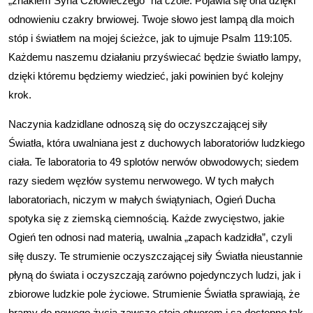
„znakiem Syna Człowieczego” na czole. Pojawia się ona dzięki
odnowieniu czakry brwiowej. Twoje słowo jest lampą dla moich
stóp i światłem na mojej ścieżce, jak to ujmuje Psalm 119:105.
Każdemu naszemu działaniu przyświecać będzie światło lampy,
dzięki któremu będziemy wiedzieć, jaki powinien być kolejny
krok.
Naczynia kadzidlane odnoszą się do oczyszczającej siły
Światła, która uwalniana jest z duchowych laboratoriów ludzkiego
ciała. Te laboratoria to 49 splotów nerwów obwodowych; siedem
razy siedem węzłów systemu nerwowego. W tych małych
laboratoriach, niczym w małych świątyniach, Ogień Ducha
spotyka się z ziemską ciemnością. Każde zwycięstwo, jakie
Ogień ten odnosi nad materią, uwalnia „zapach kadzidła”, czyli
siłę duszy. Te strumienie oczyszczającej siły Światła nieustannie
płyną do świata i oczyszczają zarówno pojedynczych ludzi, jak i
zbiorowe ludzkie pole życiowe. Strumienie Światła sprawiają, że
bramy do nowego życia zawsze stoją otworem i są dostępne tak