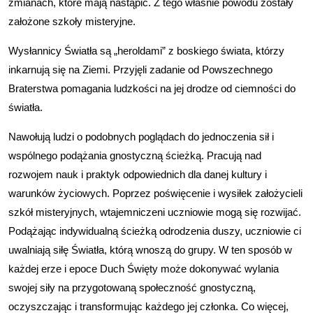
zmianach, które mają nastąpić. Z tego właśnie powodu zostały
założone szkoły misteryjne.
Wysłannicy Światła są „heroldami” z boskiego świata, którzy
inkarnują się na Ziemi. Przyjęli zadanie od Powszechnego
Braterstwa pomagania ludzkości na jej drodze od ciemności do
światła.
Nawołują ludzi o podobnych poglądach do jednoczenia sił i
wspólnego podążania gnostyczną ścieżką. Pracują nad
rozwojem nauk i praktyk odpowiednich dla danej kultury i
warunków życiowych. Poprzez poświęcenie i wysiłek założycieli
szkół misteryjnych, wtajemniczeni uczniowie mogą się rozwijać.
Podążając indywidualną ścieżką odrodzenia duszy, uczniowie ci
uwalniają siłę Światła, którą wnoszą do grupy. W ten sposób w
każdej erze i epoce Duch Święty może dokonywać wylania
swojej siły na przygotowaną społeczność gnostyczną,
oczyszczając i transformując każdego jej członka. Co więcej,