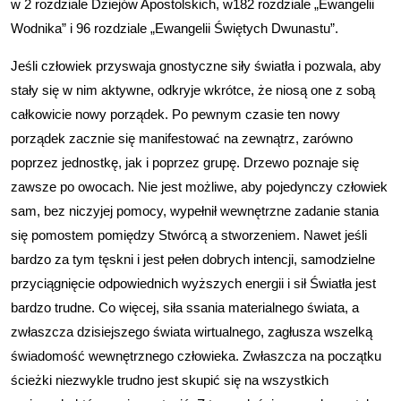
w 2 rozdziale Dziejów Apostolskich, w182 rozdziale „Ewangelii
Wodnika” i 96 rozdziale „Ewangelii Świętych Dwunastu”.
Jeśli człowiek przyswaja gnostyczne siły światła i pozwala, aby
stały się w nim aktywne, odkryje wkrótce, że niosą one z sobą
całkowicie nowy porządek. Po pewnym czasie ten nowy
porządek zacznie się manifestować na zewnątrz, zarówno
poprzez jednostkę, jak i poprzez grupę. Drzewo poznaje się
zawsze po owocach. Nie jest możliwe, aby pojedynczy człowiek
sam, bez niczyjej pomocy, wypełnił wewnętrzne zadanie stania
się pomostem pomiędzy Stwórcą a stworzeniem. Nawet jeśli
bardzo za tym tęskni i jest pełen dobrych intencji, samodzielne
przyciągnięcie odpowiednich wyższych energii i sił Światła jest
bardzo trudne. Co więcej, siła ssania materialnego świata, a
zwłaszcza dzisiejszego świata wirtualnego, zagłusza wszelką
świadomość wewnętrznego człowieka. Zwłaszcza na początku
ścieżki niezwykle trudno jest skupić się na wszystkich