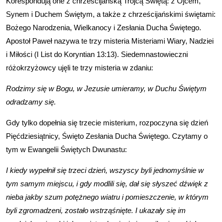
Korespondują one z chrześcijańską Trójcą Świętą: z Ojcem,
Synem i Duchem Świętym, a także z chrześcijańskimi świętami:
Bożego Narodzenia, Wielkanocy i Zesłania Ducha Świętego.
Apostoł Paweł nazywa te trzy misteria Misteriami Wiary, Nadziei
i Miłości (I List do Koryntian 13:13). Siedemnastowieczni
różokrzyżowcy ujęli te trzy misteria w zdaniu:
Rodzimy się w Bogu, w Jezusie umieramy, w Duchu Świętym
odradzamy się.
Gdy tylko dopełnia się trzecie misterium, rozpoczyna się dzień
Pięćdziesiątnicy, Święto Zesłania Ducha Świętego. Czytamy o
tym w Ewangelii Świętych Dwunastu:
I kiedy wypełnił się trzeci dzień, wszyscy byli jednomyślnie w
tym samym miejscu, i gdy modlili się, dał się słyszeć dźwięk z
nieba jakby szum potężnego wiatru i pomieszczenie, w którym
byli zgromadzeni, zostało wstrząśnięte. I ukazały się im