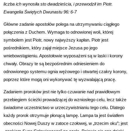
liczba ich wynosiła sto dwadzieścia, i przewodził im Piotr.
Ewangelia Świętych Dwunastu 96: 6-7
Główne zadanie apostołów polega na utrzymywaniu ciągłego
połączenia z Duchem. Wymaga to odnowionej woli, której
symbolem jest Piotr, nowy najwyższy kapłan. Piotr jest
pośrednikiem, który zajął miejsce Jezusa po jego
wniebowstąpieniu. Apostołowie wyposażeni są w laski i korony
chwały. Obrazy te są bezpośrednim odniesieniem do
odnowionego systemu ognia wężowego i otwartej czakry korony,
poprzez które mogą oni wykonywać tę wyzwalającą pracę.
Zadaniem proroków jest nie tylko czuwanie nad prawidłowym
przebiegiem ścieżki prowadzącej do wzniosłego celu, lecz także
świadome uczestnictwo w urzeczywistnianiu tego celu. Dlatego
każdy prorok otrzymuje płonącą lampę. Lampa ta jest światłem
obecności Nowej Duszy w zatoce czołowej, w „trzecim oku”; jest