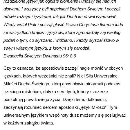
rozdzielone języki jak ogniste płomienie i unosiły się nad ich
głowami. I wszyscy byli napełnieni Duchem Świętym i poczęli
mówić rożnymi językami, tak jak Duch im dawał wymawiać.
Wtedy wstał Piotr i począł głosić Prawo Chrystusa tłumom ludu
ze wszystkich krajów i języków, które zgromadziły się według
podań o tym, co słyszano i widziano, i każdy słyszał słowo w
swym własnym języku, z którym się narodził.
Ewangelia Świętych Dwunastu 96: 8-9
Czy to oznacza, że apostołowie zaczęli nagle mówić w obcych
językach, których wcześniej nie znali? Nie! Siła Uniwersalnej
Miłości Ducha Świętego, którą apostołowie otrzymali podczas
trzeciego misterium, dotyka serc tych, którzy szczerze
poszukują prawdziwego życia. Dzięki temu dotknięciu,
zaczynają rozumieć sercem apostolski „język Miłości”. Tym
uniwersalnym językiem wspólnoty dusz możemy się posługiwać
w każdym zakątku świata.