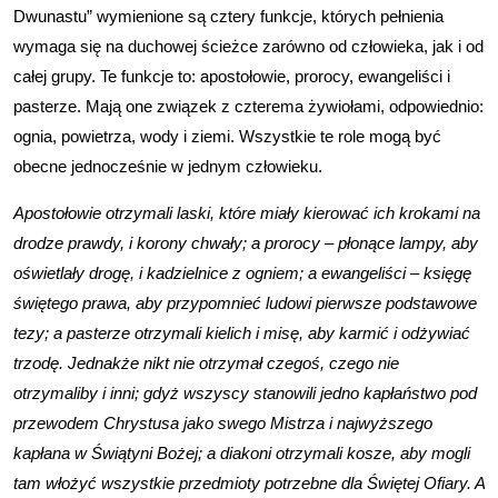
Dwunastu” wymienione są cztery funkcje, których pełnienia
wymaga się na duchowej ścieżce zarówno od człowieka, jak i od
całej grupy. Te funkcje to: apostołowie, prorocy, ewangeliści i
pasterze. Mają one związek z czterema żywiołami, odpowiednio:
ognia, powietrza, wody i ziemi. Wszystkie te role mogą być
obecne jednocześnie w jednym człowieku.
Apostołowie otrzymali laski, które miały kierować ich krokami na
drodze prawdy, i korony chwały; a prorocy – płonące lampy, aby
oświetlały drogę, i kadzielnice z ogniem; a ewangeliści – księgę
świętego prawa, aby przypomnieć ludowi pierwsze podstawowe
tezy; a pasterze otrzymali kielich i misę, aby karmić i odżywiać
trzodę. Jednakże nikt nie otrzymał czegoś, czego nie
otrzymaliby i inni; gdyż wszyscy stanowili jedno kapłaństwo pod
przewodem Chrystusa jako swego Mistrza i najwyższego
kapłana w Świątyni Bożej; a diakoni otrzymali kosze, aby mogli
tam włożyć wszystkie przedmioty potrzebne dla Świętej Ofiary. A