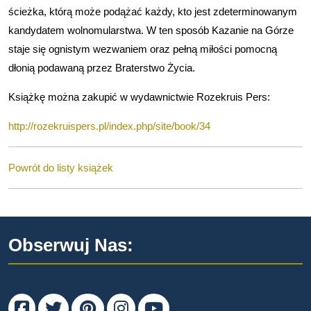
ścieżka, którą może podążać każdy, kto jest zdeterminowanym
kandydatem wolnomularstwa. W ten sposób Kazanie na Górze
staje się ognistym wezwaniem oraz pełną miłości pomocną
dłonią podawaną przez Braterstwo Życia.
Książkę można zakupić w wydawnictwie Rozekruis Pers:
http://rozekruispers.pl/index.php/site/book/34
Powrót do listy książek
Obserwuj Nas:
Facebook
Twitter
Pinterest
Instagram
Youtube